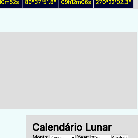
10m52s
89°37'51.8"
09h12m06s
270°22'02.3"
Calendário Lunar
Month:
Year: