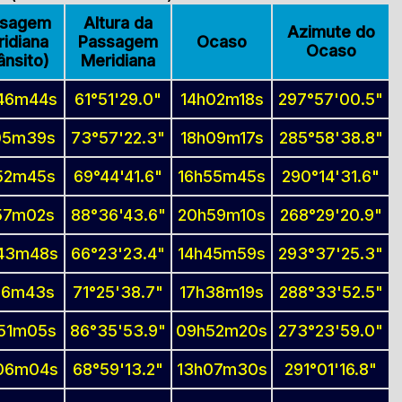
ssagem
Altura da
Azimute do
idiana
Passagem
Ocaso
Ocaso
ânsito)
Meridiana
46m44s
61°51'29.0"
14h02m18s
297°57'00.5"
05m39s
73°57'22.3"
18h09m17s
285°58'38.8"
52m45s
69°44'41.6"
16h55m45s
290°14'31.6"
57m02s
88°36'43.6"
20h59m10s
268°29'20.9"
43m48s
66°23'23.4"
14h45m59s
293°37'25.3"
36m43s
71°25'38.7"
17h38m19s
288°33'52.5"
51m05s
86°35'53.9"
09h52m20s
273°23'59.0"
06m04s
68°59'13.2"
13h07m30s
291°01'16.8"