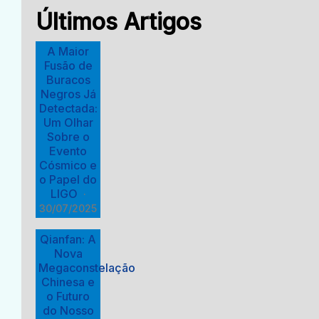
Últimos Artigos
A Maior
Fusão de
Buracos
Negros Já
Detectada:
Um Olhar
Sobre o
Evento
Cósmico e
o Papel do
LIGO
·
30/07/2025
Qianfan: A
Nova
Megaconstelação
Chinesa e
o Futuro
do Nosso