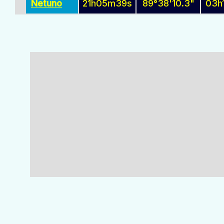
Netuno
21h05m39s
89°38'10.3"
03h