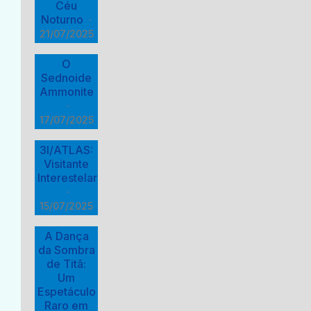
Céu
Noturno
·
21/07/2025
O
Sednoide
Ammonite
·
17/07/2025
3I/ATLAS:
Visitante
Interestelar
·
15/07/2025
A Dança
da Sombra
de Titã:
Um
Espetáculo
Raro em