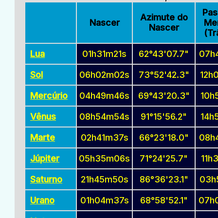
Pa
Azimute do
Nascer
Mer
Nascer
(Tr
Lua
01h31m21s
62°43'07.7"
07h
Sol
06h02m02s
73°52'42.3"
12h
Mercúrio
04h49m46s
69°43'20.3"
10h
Vênus
08h54m54s
91°15'56.2"
14h
Marte
02h41m37s
66°23'18.0"
08h
Júpiter
05h35m06s
71°24'25.7"
11h
Saturno
21h45m50s
86°36'23.1"
03h
Urano
01h04m37s
68°58'52.1"
07h